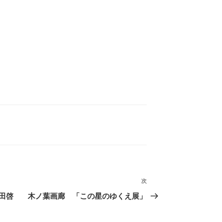
次
次
の
田啓
木ノ葉画廊 「この星のゆくえ展」
投
稿