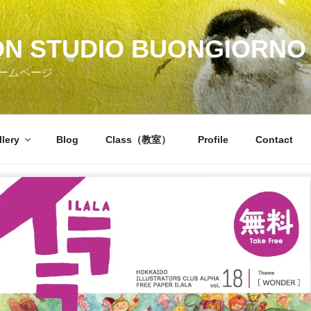
ON STUDIO BUONGIORNO 
ームページ
llery
Blog
Class（教室）
Profile
Contact