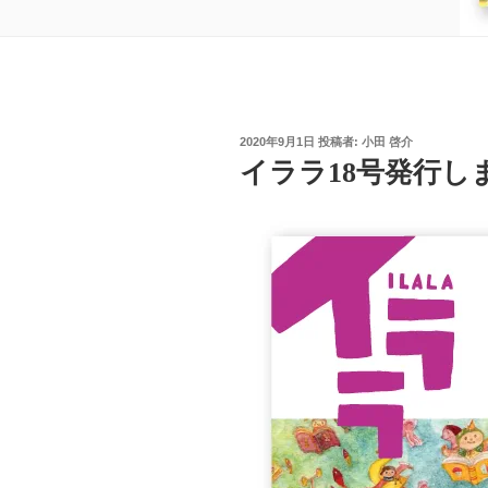
投
2020年9月1日
投稿者:
小田 啓介
稿
イララ18号発行し
日: