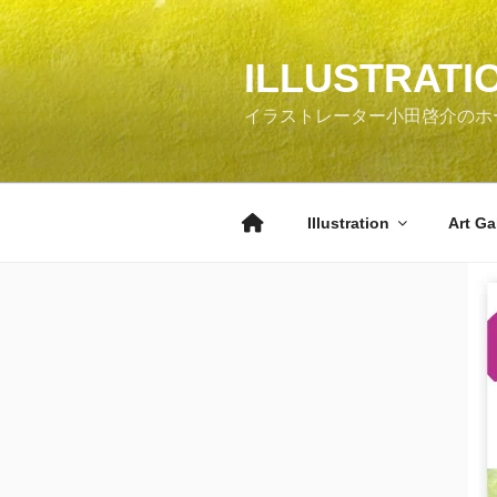
コ
ン
テ
ILLUSTRATI
ン
イラストレーター小田啓介のホ
ツ
へ
ス
キ
Illustration
Art Ga
ッ
プ