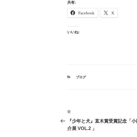
共有:
Facebook
X
いいね:
カ
ブログ
テ
ゴ
リ
ー
投
前
前
稿
の
『少年と犬』直木賞受賞記念「小
投
介展 VOL.2 」
ナ
稿