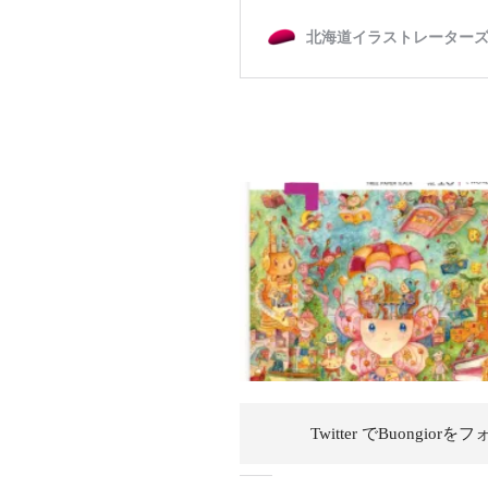
Twitter でBuongiorを
フ