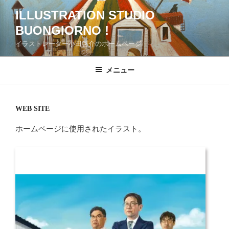
コ
ILLUSTRATION STUDIO
ン
BUONGIORNO !
テ
ン
イラストレーター小田啓介のホームページ
ツ
へ
メニュー
ス
キ
ッ
WEB SITE
プ
ホームページに使用されたイラスト。