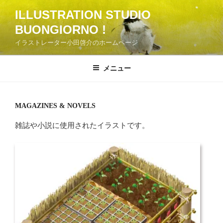
コ
ILLUSTRATION STUDIO
ン
BUONGIORNO !
テ
ン
イラストレーター小田啓介のホームページ
ツ
へ
メニュー
ス
キ
ッ
MAGAZINES & NOVELS
プ
雑誌や小説に使用されたイラストです。