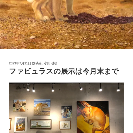
投
2023年7月11日
投稿者:
小田 啓介
稿
ファビュラスの展示は今月末まで
日: