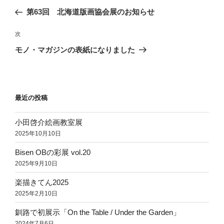
稿
の
第63回 北海道版画協会展のお知らせ
ナ
投
ビ
稿
次
次
ゲ
の
モノ・マガジンの表紙になりました
投
ー
稿
シ
ョ
最近の投稿
ン
小田啓介絵画教室展
2025年10月10日
Bisen OBの彩展 vol.20
2025年9月10日
楽描きてん2025
2025年2月10日
釧路で初展示「On the Table / Under the Garden」
2024年7月6日