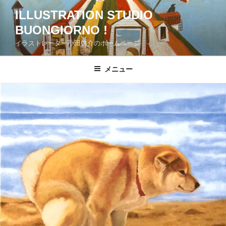
コ
ILLUSTRATION STUDIO
ン
BUONGIORNO !
テ
ン
イラストレーター小田啓介のホームページ
ツ
へ
メニュー
ス
キ
ッ
プ