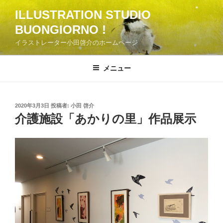
コ
ILLUSTRATION STUDIO
ン
BUONGIORNO !
テ
ン
イラストレーター小田啓介のホームページ
ツ
へ
メニュー
ス
キ
ッ
投
2020年3月3日
投稿者:
小田 啓介
プ
稿
介護施設「あかりの里」作品展示
日: