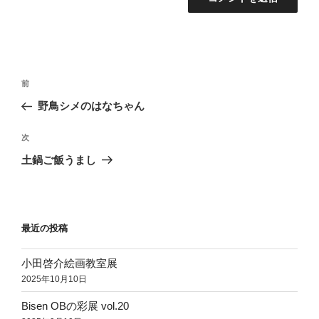
投
前
前
稿
の
野鳥シメのはなちゃん
ナ
投
ビ
稿
次
次
ゲ
の
土鍋ご飯うまし
投
ー
稿
シ
ョ
最近の投稿
ン
小田啓介絵画教室展
2025年10月10日
Bisen OBの彩展 vol.20