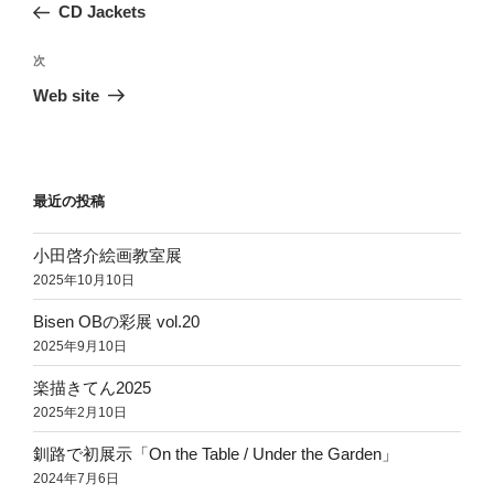
の
CD Jackets
ナ
投
ビ
稿
次
次
ゲ
の
Web site
投
ー
稿
シ
ョ
最近の投稿
ン
小田啓介絵画教室展
2025年10月10日
Bisen OBの彩展 vol.20
2025年9月10日
楽描きてん2025
2025年2月10日
釧路で初展示「On the Table / Under the Garden」
2024年7月6日