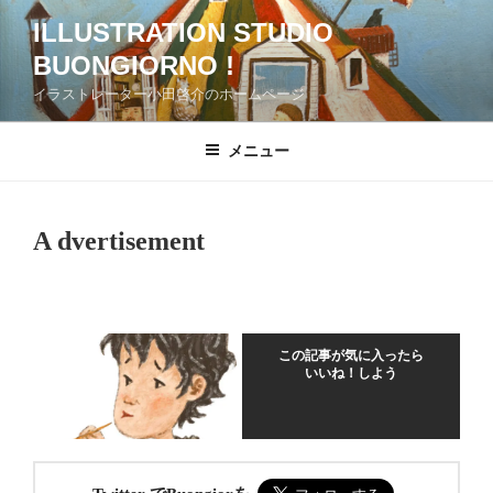
コ
ILLUSTRATION STUDIO
ン
BUONGIORNO !
テ
ン
イラストレーター小田啓介のホームページ
ツ
へ
メニュー
ス
キ
ッ
A dvertisement
プ
この記事が気に入ったら
いいね！しよう