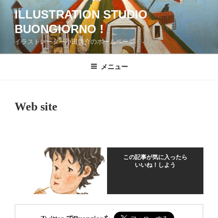
コ
ILLUSTRATION STUDIO
ン
BUONGIORNO !
テ
ン
イラストレーター小田啓介のホームページ
ツ
へ
メニュー
ス
キ
ッ
Web site
プ
この記事が気に入ったら
いいね！しよう