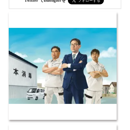
Twitter でBuongiorを