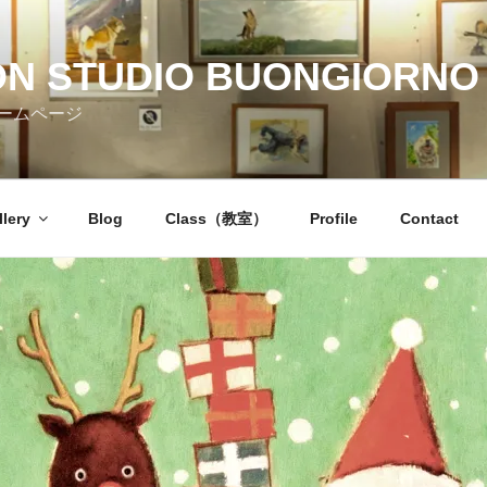
ON STUDIO BUONGIORNO 
ームページ
llery
Blog
Class（教室）
Profile
Contact