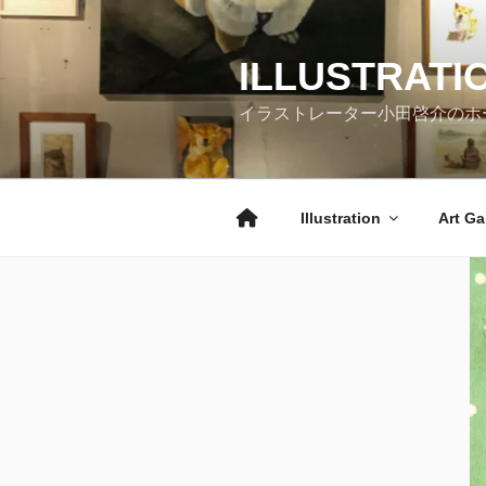
コ
ン
テ
ILLUSTRATI
ン
イラストレーター小田啓介のホ
ツ
へ
ス
キ
Illustration
Art Ga
ッ
プ