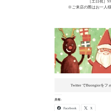
［土日祝］9:00 
※ご来店の際はお一人
Twitter でBuongiorを
フ
共有:
Facebook
X