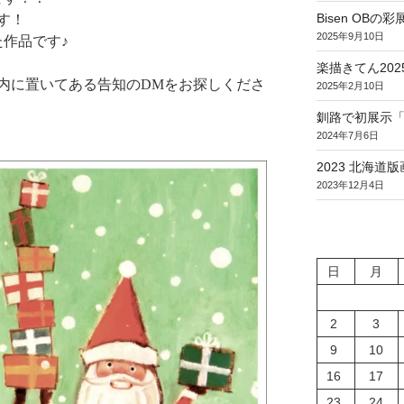
Bisen OBの彩展 
す！
2025年9月10日
作品です♪
楽描きてん202
内に置いてある告知のDMをお探しくださ
2025年2月10日
釧路で初展示「On t
2024年7月6日
2023 北海道
2023年12月4日
日
月
2
3
9
10
16
17
23
24