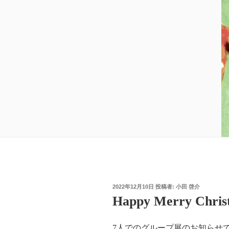
投
2022年12月10日
投稿者:
小田 啓介
稿
Happy Merry Chris
日:
7人でのグループ展のお知らせ